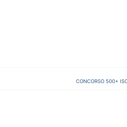
Next
CONCORSO 500+ ISC
post: