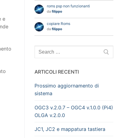
roms psp non funzionanti
da
filippo
e e
copiare Roms
onde
da
filippo
mento
Search
for:
nto
ARTICOLI RECENTI
Prossimo aggiornamento di
sistema
OGC3 v.2.0.7 – OGC4 v.1.0.0 (Pi4)
OLGA v.2.0.0
JC1, JC2 e mappatura tastiera