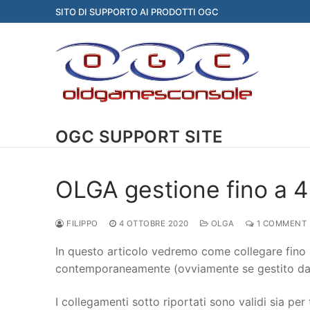
Skip
SITO DI SUPPORTO AI PRODOTTI OGC
to
content
OGC SUPPORT SITE
OLGA gestione fino a 
FILIPPO
4 OTTOBRE 2020
OLGA
1 COMMENT
In questo articolo vedremo come collegare fino 
contemporaneamente (ovviamente se gestito dal
I collegamenti sotto riportati sono validi sia p