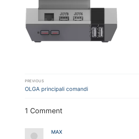
Navigazione
PREVIOUS
Previous
articoli
OLGA principali comandi
post:
1 Comment
MAX